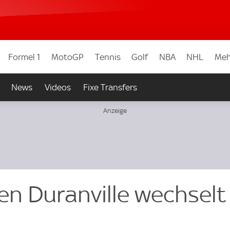
Formel 1
MotoGP
Tennis
Golf
NBA
NHL
Meh
News
Videos
Fixe Transfers
ien Duranville wechsel