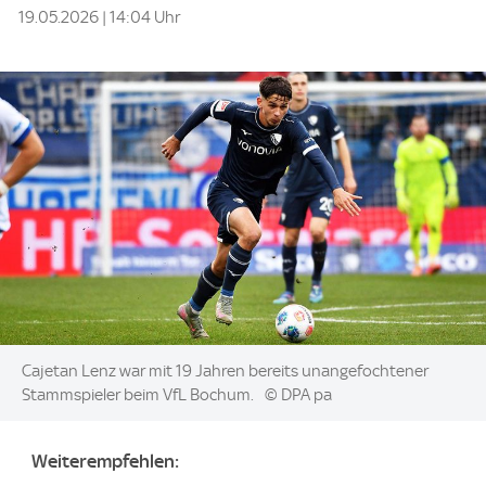
19.05.2026 | 14:04 Uhr
Image:
Cajetan Lenz war mit 19 Jahren bereits unangefochtener
Stammspieler beim VfL Bochum.
© DPA pa
Weiterempfehlen: