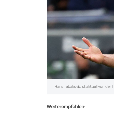
Image:
Haris Tabakovic ist aktuell von d
Weiterempfehlen: