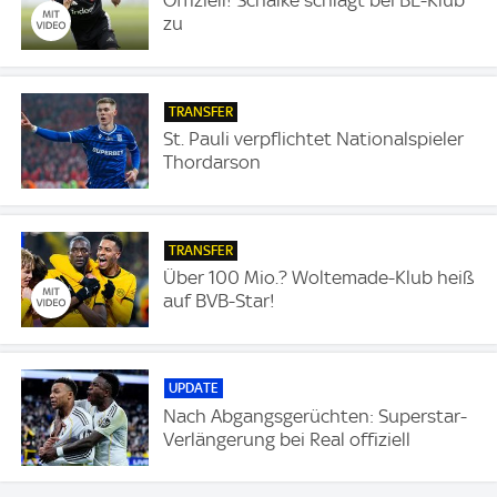
Offiziell! Schalke schlägt bei BL-Klub
zu
TRANSFER
St. Pauli verpflichtet Nationalspieler
Thordarson
TRANSFER
Über 100 Mio.? Woltemade-Klub heiß
auf BVB-Star!
UPDATE
Nach Abgangsgerüchten: Superstar-
Verlängerung bei Real offiziell