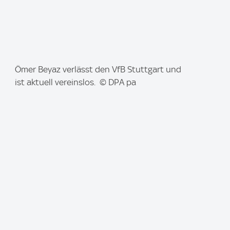
I
Ömer Beyaz verlässt den VfB Stuttgart und
m
ist aktuell vereinslos. © DPA pa
a
g
e
: