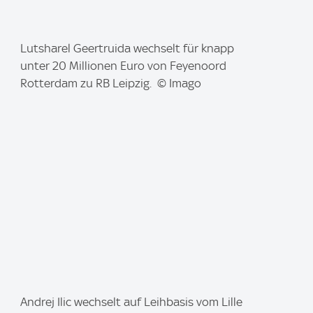
I
Lutsharel Geertruida wechselt für knapp
m
unter 20 Millionen Euro von Feyenoord
a
Rotterdam zu RB Leipzig. © Imago
g
e
:
I
Andrej Ilic wechselt auf Leihbasis vom Lille