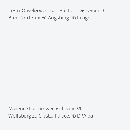
I
Frank Onyeka wechselt auf Leihbasis vom FC
m
Brentford zum FC Augsburg. © Imago
a
g
e
:
I
Maxence Lacroix wechselt vom VfL
m
Wolfsburg zu Crystal Palace. © DPA pa
a