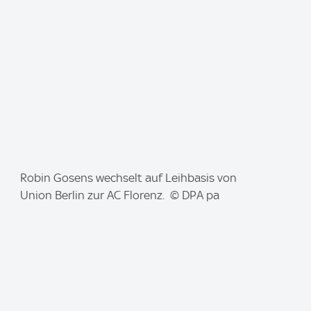
e
:
I
Robin Gosens wechselt auf Leihbasis von
m
Union Berlin zur AC Florenz. © DPA pa
a
g
e
: