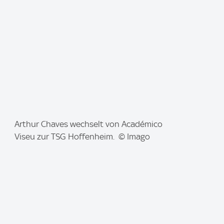
:
I
Arthur Chaves wechselt von Académico
m
Viseu zur TSG Hoffenheim. © Imago
a
g
e
: