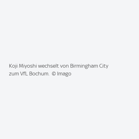
I
Koji Miyoshi wechselt von Birmingham City
m
zum VfL Bochum. © Imago
a
g
e
: