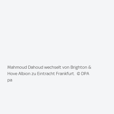
g
e
:
I
Mahmoud Dahoud wechselt von Brighton &
m
Hove Albion zu Eintracht Frankfurt. © DPA
a
pa
g
e
: