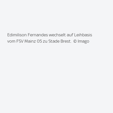
I
Edimilison Fernandes wechselt auf Leihbasis
m
vom FSV Mainz 05 zu Stade Brest. © Imago
a
g
e
: