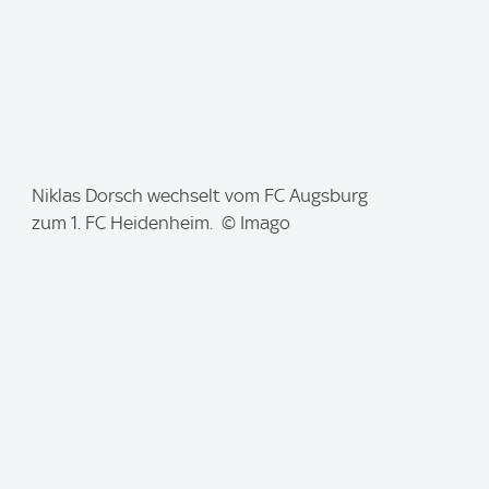
I
Niklas Dorsch wechselt vom FC Augsburg
m
zum 1. FC Heidenheim. © Imago
a
g
e
: