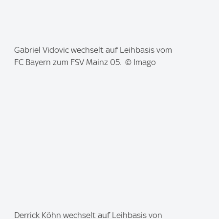
I
Gabriel Vidovic wechselt auf Leihbasis vom
m
FC Bayern zum FSV Mainz 05. © Imago
a
g
e
:
I
Derrick Köhn wechselt auf Leihbasis von