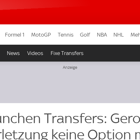
Formel 1
MotoGP
Tennis
Golf
NBA
NHL
Meh
News
Videos
Fixe Transfers
nchen Transfers: Ger
erletzung keine Option