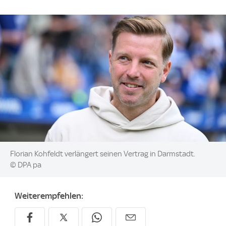
Image:
Florian Kohfeldt verlängert seinen Vertrag in Darmstadt.
© DPA pa
Weiterempfehlen: