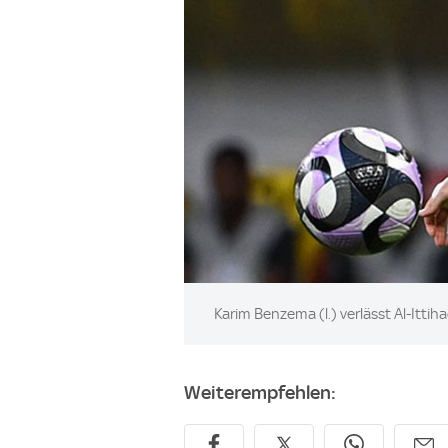
Image:
Karim Benzema (l.) verlässt Al-Ittih
Weiterempfehlen: