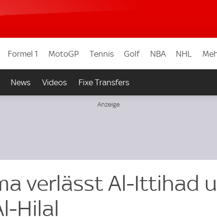
Formel 1
MotoGP
Tennis
Golf
NBA
NHL
Meh
News
Videos
Fixe Transfers
a verlässt Al-Ittihad 
l-Hilal