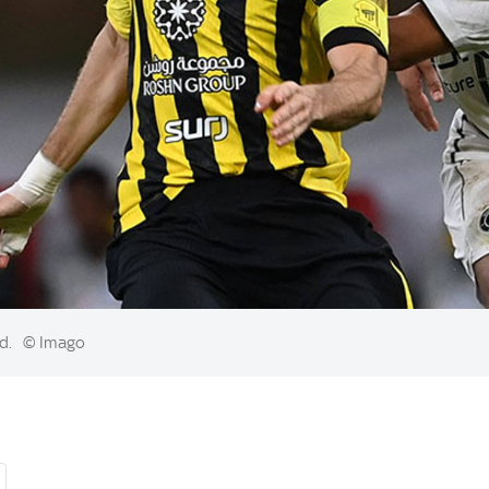
ad.
© Imago