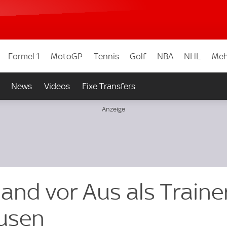
Formel 1
MotoGP
Tennis
Golf
NBA
NHL
Meh
News
Videos
Fixe Transfers
and vor Aus als Traine
usen