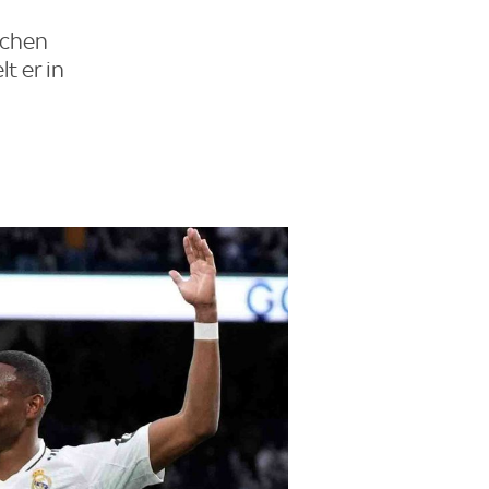
lichen
t er in