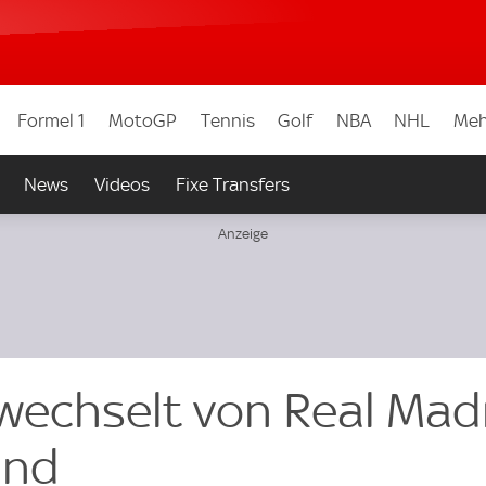
Formel 1
MotoGP
Tennis
Golf
NBA
NHL
Meh
News
Videos
Fixe Transfers
wechselt von Real Mad
and