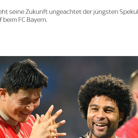
ieht seine Zukunft ungeachtet der jüngsten Speku
f beim FC Bayern.