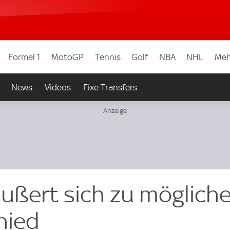
Formel 1
MotoGP
Tennis
Golf
NBA
NHL
Meh
News
Videos
Fixe Transfers
äußert sich zu möglich
hied