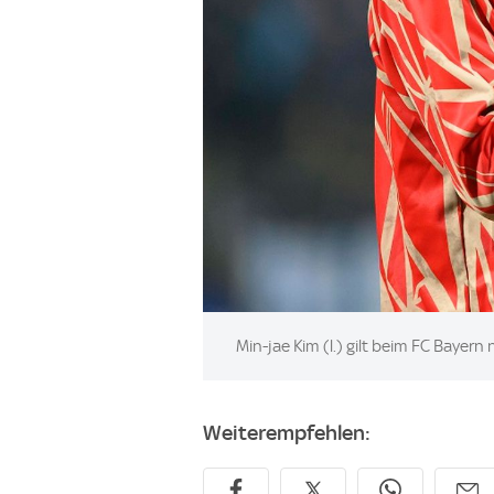
Image:
Min-jae Kim (l.) gilt beim FC Bayern
Weiterempfehlen: