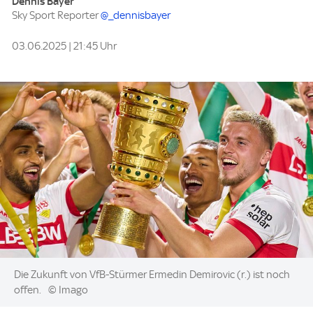
Dennis Bayer
Sky Sport Reporter
@_dennisbayer
03.06.2025 | 21:45 Uhr
Image:
Die Zukunft von VfB-Stürmer Ermedin Demirovic (r.) ist noch
offen.
© Imago