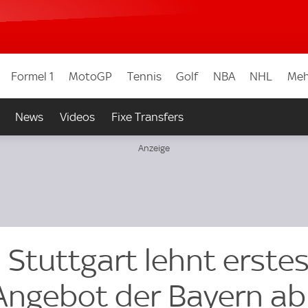
Formel 1
MotoGP
Tennis
Golf
NBA
NHL
Meh
News
Videos
Fixe Transfers
 Stuttgart lehnt erste
ngebot der Bayern ab