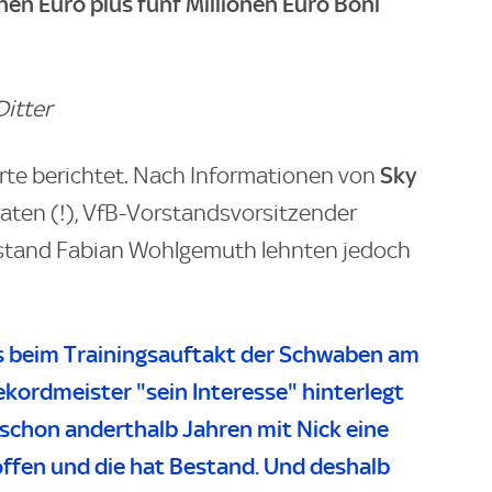
en Euro plus fünf Millionen Euro Boni
Ditter
Sky
erte berichtet. Nach Informationen von
raten (!), VfB-Vorstandsvorsitzender
stand Fabian Wohlgemuth lehnten jedoch
s beim Trainingsauftakt der Schwaben am
kordmeister "sein Interesse" hinterlegt
t schon anderthalb Jahren mit Nick eine
offen und die hat Bestand. Und deshalb