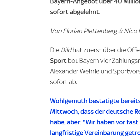
Bayern-Angebot über 40 Million
sofort abgelehnt.
Von Florian Plettenberg & Nico 
Die
Bild
hat zuerst über die Off
Sport
bot Bayern vier Zahlungs
Alexander Wehrle und Sportvor
sofort ab.
Wohlgemuth bestätigte bereit
Mittwoch, dass der deutsche Re
habe, aber: "Wir haben vor fas
langfristige Vereinbarung getr