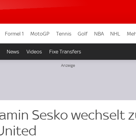
Formel 1
MotoGP
Tennis
Golf
NBA
NHL
Meh
News
Videos
Fixe Transfers
njamin Sesko wechselt 
United