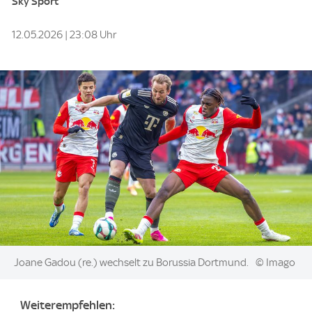
Sky Sport
12.05.2026 | 23:08 Uhr
Image:
Joane Gadou (re.) wechselt zu Borussia Dortmund.
© Imago
Weiterempfehlen: