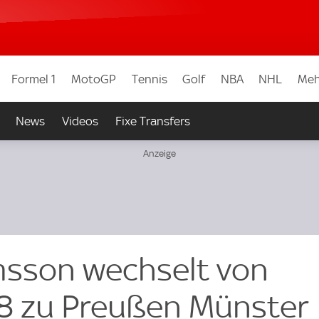
Formel 1
MotoGP
Tennis
Golf
NBA
NHL
Meh
News
Videos
Fixe Transfers
msson wechselt von
8 zu Preußen Münster