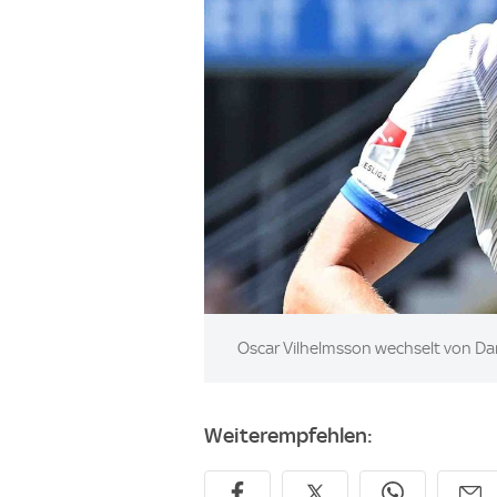
Image:
Oscar Vilhelmsson wechselt von D
Weiterempfehlen: