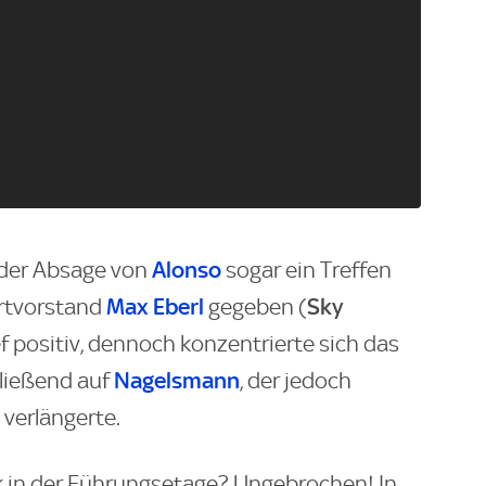
Alonso
r der Absage von
sogar ein Treffen
Max Eberl
Sky
rtvorstand
gegeben (
f positiv, dennoch konzentrierte sich das
Nagelsmann
ließend auf
, der jedoch
 verlängerte.
k in der Führungsetage? Ungebrochen! In