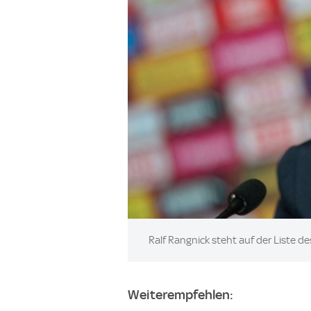
Image:
Ralf Rangnick steht auf der Liste d
Weiterempfehlen: