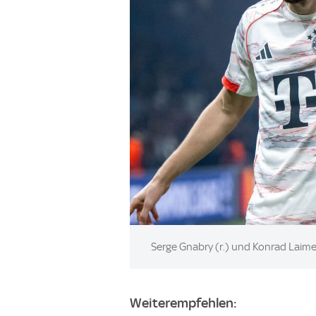
Image:
Serge Gnabry (r.) und Konrad Laimer
Weiterempfehlen: