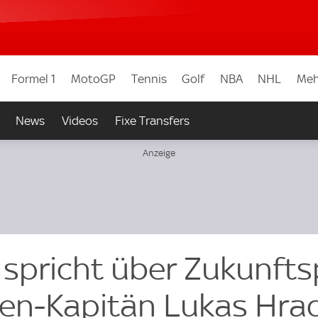
Formel 1
MotoGP
Tennis
Golf
NBA
NHL
Meh
News
Videos
Fixe Transfers
 spricht über Zukunfts
en-Kapitän Lukas Hra