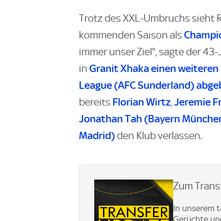
Trotz des XXL-Umbruchs sieht R
Champi
kommenden Saison als
immer unser Ziel", sagte der 43
Granit Xhaka einen weiteren 
in
League (AFC Sunderland) abge
Florian Wirtz
Jeremie F
bereits
,
Jonathan Tah (Bayern Münche
Madrid)
den Klub verlassen.
Zum Transf
In unserem t
Gerüchte und