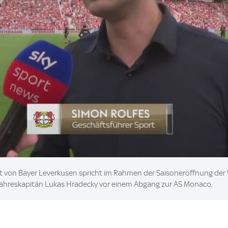
rt von Bayer Leverkusen spricht im Rahmen der Saisoneröffnung der
orjahreskapitän Lukas Hradecky vor einem Abgang zur AS Monaco.