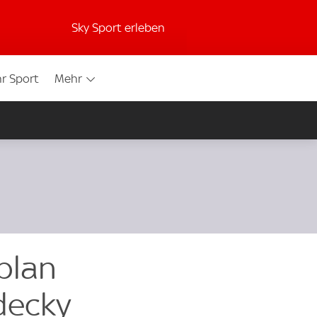
Sky Sport erleben
r Sport
Mehr
plan
decky