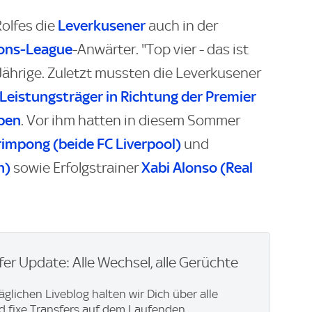
Leverkusener
olfes die
auch in der
ons-League
-Anwärter. "Top vier - das ist
-Jährige. Zuletzt mussten die Leverkusener
Leistungsträger in Richtung der Premier
ben
. Vor ihm hatten in diesem Sommer
rimpong (beide FC Liverpool)
und
n)
Xabi Alonso (Real
sowie Erfolgstrainer
er Update: Alle Wechsel, alle Gerüchte
äglichen Liveblog halten wir Dich über alle
 fixe Transfers auf dem Laufenden.