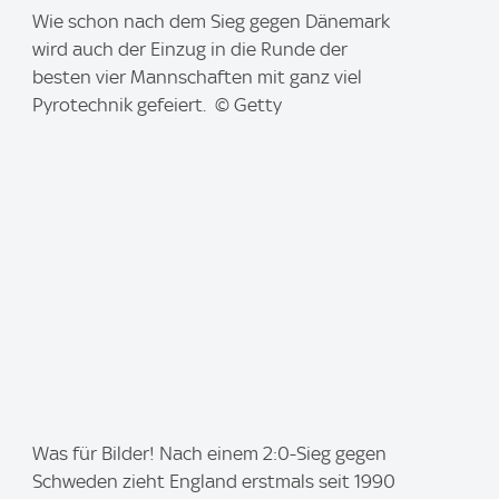
I
Wie schon nach dem Sieg gegen Dänemark
m
wird auch der Einzug in die Runde der
a
besten vier Mannschaften mit ganz viel
g
Pyrotechnik gefeiert. © Getty
e
:
I
Was für Bilder! Nach einem 2:0-Sieg gegen
m
Schweden zieht England erstmals seit 1990