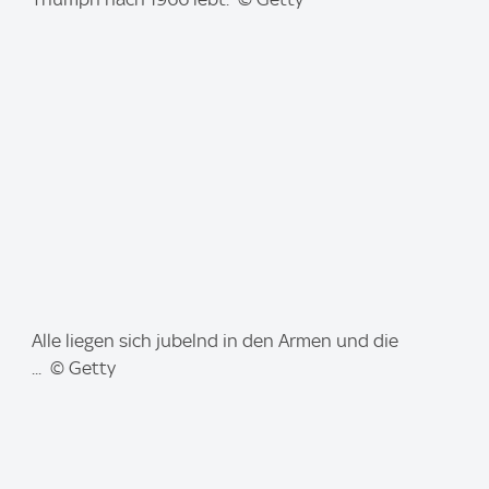
e
:
I
Alle liegen sich jubelnd in den Armen und die
m
... © Getty
a
g
e
: