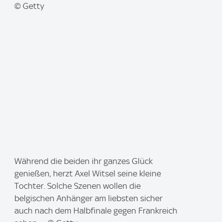
e
© Getty
:
I
Während die beiden ihr ganzes Glück
m
genießen, herzt Axel Witsel seine kleine
a
Tochter. Solche Szenen wollen die
g
belgischen Anhänger am liebsten sicher
e
auch nach dem Halbfinale gegen Frankreich