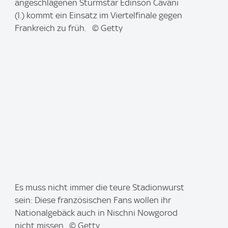
a
angeschlagenen Sturmstar Edinson Cavani
g
(l.) kommt ein Einsatz im Viertelfinale gegen
e
Frankreich zu früh. © Getty
:
I
Es muss nicht immer die teure Stadionwurst
m
sein: Diese französischen Fans wollen ihr
a
Nationalgebäck auch in Nischni Nowgorod
g
nicht missen. © Getty