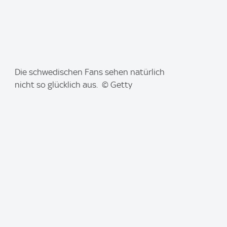
I
Die schwedischen Fans sehen natürlich
m
nicht so glücklich aus. © Getty
a
g
e
: