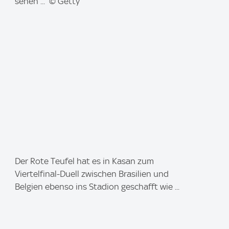
:
sehen ... © Getty
I
Der Rote Teufel hat es in Kasan zum
m
Viertelfinal-Duell zwischen Brasilien und
a
Belgien ebenso ins Stadion geschafft wie ...
g
e
: