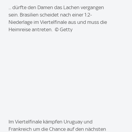
I
... dürfte den Damen das Lachen vergangen
m
sein. Brasilien scheidet nach einer 1:2-
a
Niederlage im Viertelfinale aus und muss die
g
Heimreise antreten. © Getty
e
:
I
Im Viertelfinale kämpfen Uruguay und
m
Frankreich um die Chance auf den nächsten