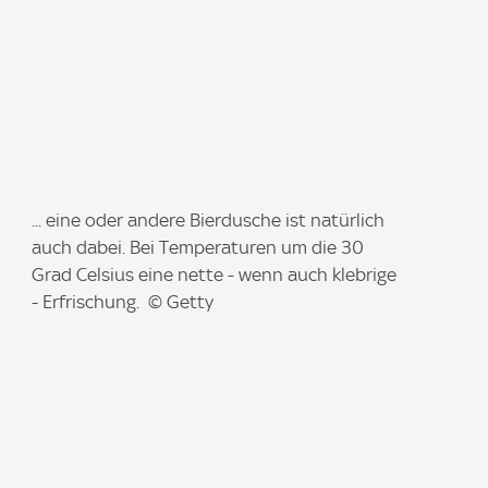
I
... eine oder andere Bierdusche ist natürlich
m
auch dabei. Bei Temperaturen um die 30
a
Grad Celsius eine nette - wenn auch klebrige
g
- Erfrischung. © Getty
e
: