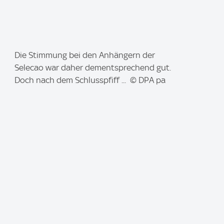
I
Die Stimmung bei den Anhängern der
m
Selecao war daher dementsprechend gut.
a
Doch nach dem Schlusspfiff ... © DPA pa
g
e
: