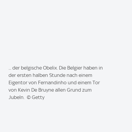
I
... der belgische Obelix. Die Belgier haben in
m
der ersten halben Stunde nach einem
a
Eigentor von Fernandinho und einem Tor
g
von Kevin De Bruyne allen Grund zum
e
Jubeln. © Getty
: