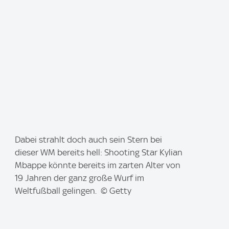
I
Dabei strahlt doch auch sein Stern bei
m
dieser WM bereits hell: Shooting Star Kylian
a
Mbappe könnte bereits im zarten Alter von
g
19 Jahren der ganz große Wurf im
e
Weltfußball gelingen. © Getty
: