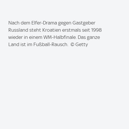
I
Nach dem Elfer-Drama gegen Gastgeber
m
Russland steht Kroatien erstmals seit 1998
a
wieder in einem WM-Halbfinale. Das ganze
g
Land ist im Fußball-Rausch. © Getty
e
: