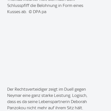
e
Schlusspfiff die Belohnung in Form eines
:
Kusses ab. © DPA pa
I
Der Rechtsverteidiger zeigt im Duell gegen
m
Neymar eine ganz starke Leistung. Logisch,
a
dass es da seine Lebenspartnerin Deborah
g
Panzokou nicht mehr auf ihrem Sitz hält.