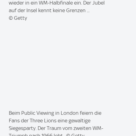
a
wieder in ein WM-Halbfinale ein. Der Jubel
g
auf der Insel kennt keine Grenzen ...
e
© Getty
:
I
Beim Public Viewing in London feiern die
m
Fans der Three Lions eine gewaltige
a
Siegesparty. Der Traum vom zweiten WM-
g
Triumph nach 1966 lebt. © Getty