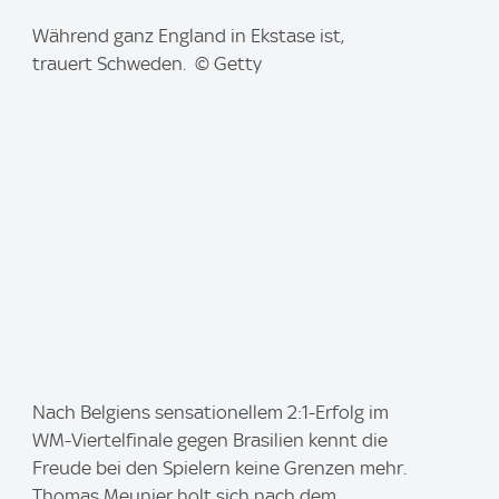
I
Während ganz England in Ekstase ist,
m
trauert Schweden. © Getty
a
g
e
:
I
Nach Belgiens sensationellem 2:1-Erfolg im
m
WM-Viertelfinale gegen Brasilien kennt die
a
Freude bei den Spielern keine Grenzen mehr.
g
Thomas Meunier holt sich nach dem