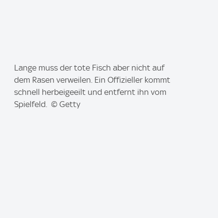
I
Lange muss der tote Fisch aber nicht auf
m
dem Rasen verweilen. Ein Offizieller kommt
a
schnell herbeigeeilt und entfernt ihn vom
g
Spielfeld. © Getty
e
: