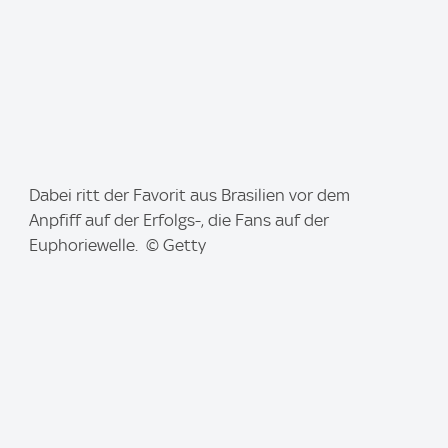
I
Dabei ritt der Favorit aus Brasilien vor dem
m
Anpfiff auf der Erfolgs-, die Fans auf der
a
Euphoriewelle. © Getty
g
e
: