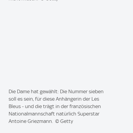
e
:
I
Die Dame hat gewählt: Die Nummer sieben
m
soll es sein, für diese Anhängerin der Les
a
Bleus - und die trägt in der französischen
g
Nationalmannschaft natürlich Superstar
e
Antoine Griezmann. © Getty
: