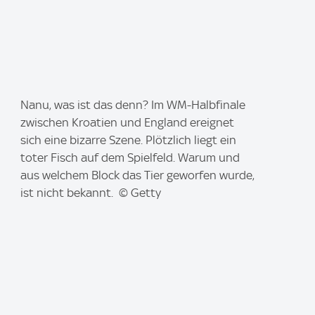
I
Nanu, was ist das denn? Im WM-Halbfinale
m
zwischen Kroatien und England ereignet
a
sich eine bizarre Szene. Plötzlich liegt ein
g
toter Fisch auf dem Spielfeld. Warum und
e
aus welchem Block das Tier geworfen wurde,
:
ist nicht bekannt. © Getty