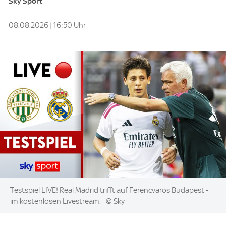
Sky Sport
08.08.2026 | 16:50 Uhr
Image:
Testspiel LIVE! Real Madrid trifft auf Ferencvaros Budapest -
im kostenlosen Livestream.
© Sky