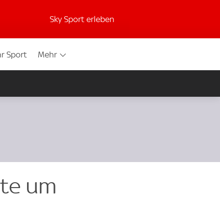
Sky Sport erleben
r Sport
Mehr
hte um