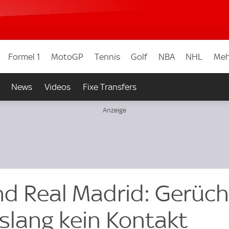
Formel 1
MotoGP
Tennis
Golf
NBA
NHL
Meh
News
Videos
Fixe Transfers
nd Real Madrid: Gerüc
islang kein Kontakt