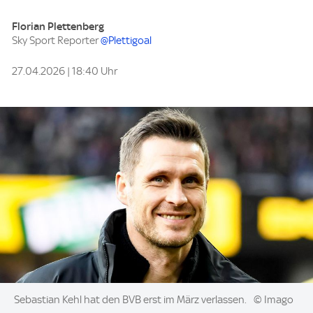
Florian Plettenberg
Sky Sport Reporter
@Plettigoal
27.04.2026 | 18:40 Uhr
Image:
Sebastian Kehl hat den BVB erst im März verlassen.
© Imago