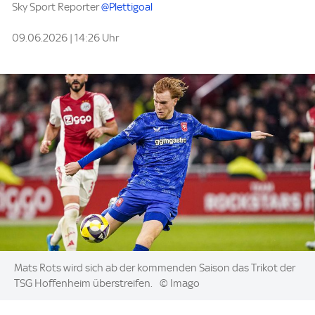
Sky Sport Reporter
@Plettigoal
09.06.2026 | 14:26 Uhr
Image:
Mats Rots wird sich ab der kommenden Saison das Trikot der
TSG Hoffenheim überstreifen.
© Imago