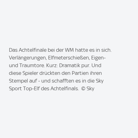
I
Das Achtelfinale bei der WM hatte es in sich.
m
Verlängerungen, Elfmeterschießen, Eigen-
a
und Traumtore. Kurz: Dramatik pur. Und
g
diese Spieler drückten den Partien ihren
e
Stempel auf - und schafften es in die Sky
:
Sport Top-Elf des Achtelfinals. © Sky