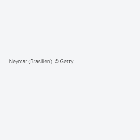
:
I
Neymar (Brasilien) © Getty
m
a
g
e
: