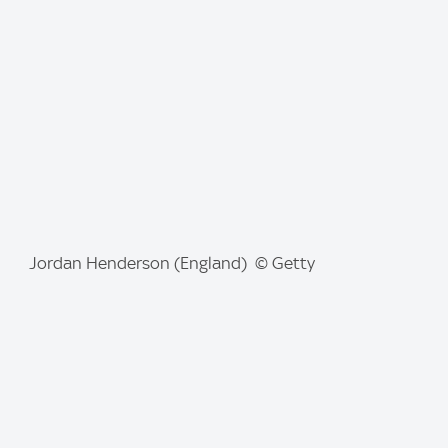
a
g
e
:
I
Jordan Henderson (England) © Getty
m
a
g
e
: