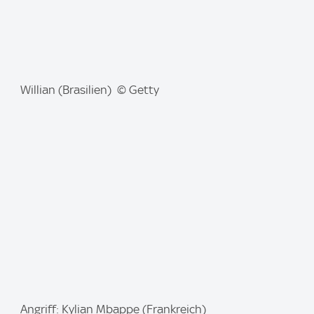
I
Willian (Brasilien) © Getty
m
a
g
e
:
I
Angriff: Kylian Mbappe (Frankreich)