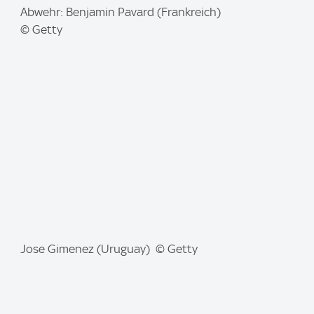
I
Abwehr: Benjamin Pavard (Frankreich)
m
© Getty
a
g
e
:
I
Jose Gimenez (Uruguay) © Getty
m
a
g