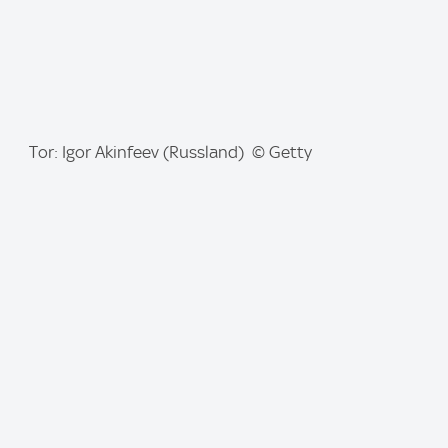
I
Tor: Igor Akinfeev (Russland) © Getty
m
a
g
e
: