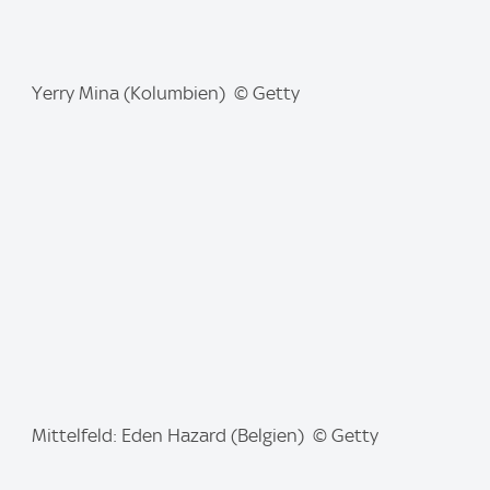
I
Yerry Mina (Kolumbien) © Getty
m
a
g
e
:
I
Mittelfeld: Eden Hazard (Belgien) © Getty
m