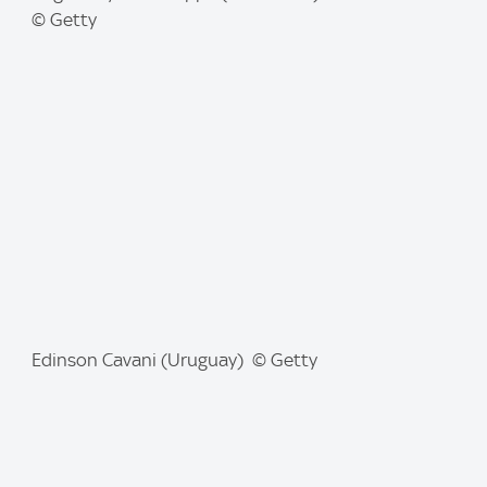
m
© Getty
a
g
e
:
I
Edinson Cavani (Uruguay) © Getty
m
a
g
e