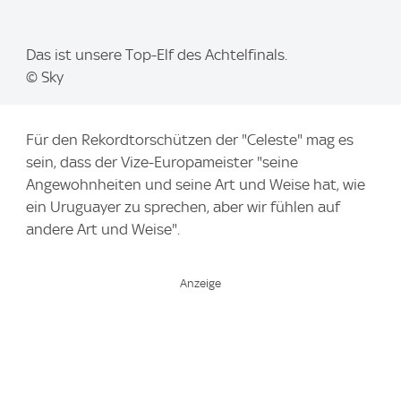
I
Das ist unsere Top-Elf des Achtelfinals.
m
© Sky
a
g
Für den Rekordtorschützen der "Celeste" mag es
e
sein, dass der Vize-Europameister "seine
:
Angewohnheiten und seine Art und Weise hat, wie
ein Uruguayer zu sprechen, aber wir fühlen auf
andere Art und Weise".