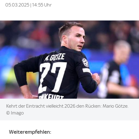
05.03.2025 | 14:55 Uhr
Image:
Kehrt der Eintracht vielleicht 2026 den Rücken: Mario Götze.
© Imago
Weiterempfehlen: