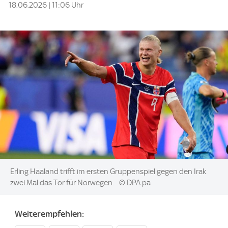
18.06.2026 | 11:06 Uhr
Image:
Erling Haaland trifft im ersten Gruppenspiel gegen den Irak
zwei Mal das Tor für Norwegen.
© DPA pa
Weiterempfehlen: