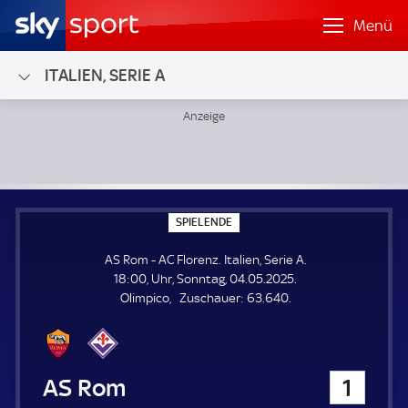
Menü
ITALIEN, SERIE A
AS Rom - AC Florenz; Italien, Serie A
S
SPIELENDE
P
I
AS Rom - AC Florenz. Italien, Serie A.
E
L
18:00, Uhr, Sonntag, 04.05.2025.
E
Z
Olimpico
Zuschauer:
63.640.
N
D
u
E
s
c
h
AS Rom
1
a