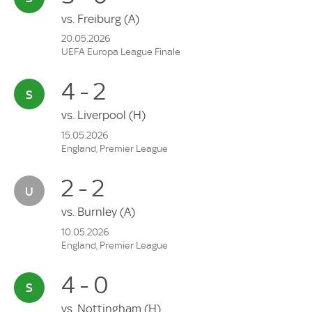
vs.
Freiburg
(A)
20.05.2026
UEFA Europa League Finale
4 - 2
vs.
Liverpool
(H)
15.05.2026
England, Premier League
2 - 2
vs.
Burnley
(A)
10.05.2026
England, Premier League
4 - 0
vs.
Nottingham
(H)