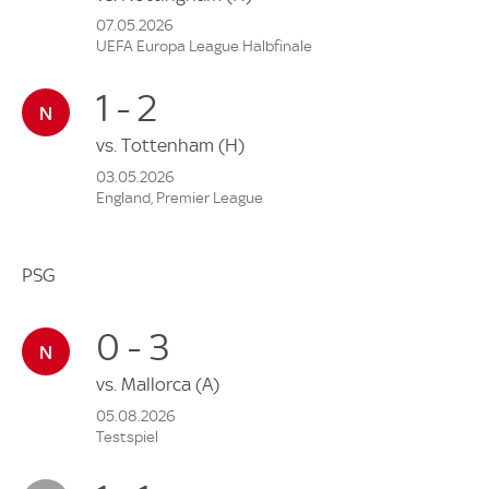
07.05.2026
UEFA Europa League Halbfinale
1 - 2
vs.
Tottenham
(H)
03.05.2026
England, Premier League
PSG
0 - 3
vs.
Mallorca
(A)
05.08.2026
Testspiel