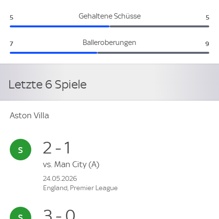
Aston Villa:
PSG
Gehaltene Schüsse
5
5
Aston Villa:
PSG
Balleroberungen
7
9
Letzte 6 Spiele
Aston Villa
2 - 1
vs.
Man City
(A)
24.05.2026
England, Premier League
3 - 0