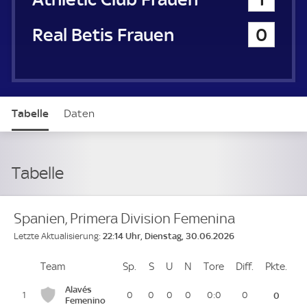
Real Betis Frauen
0
Tabelle
Daten
Tabelle
Spanien, Primera Division Femenina
22:14 Uhr, Dienstag, 30.06.2026
Letzte Aktualisierung:
Team
Team
Sp.
Spiele
S
Siege
U
Unentschieden
N
Niederlagen
Tore
Tore
Diff.
Differenz
Pkte.
Pun
Platz
Alavés
1
0
0
0
0
0:0
0
0
Femenino