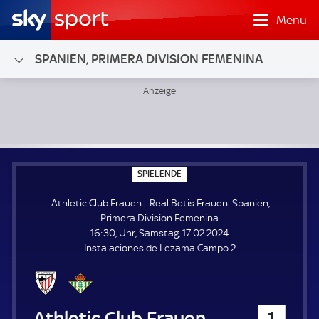
Menü
SPANIEN, PRIMERA DIVISION FEMENINA
Athletic Club Frauen - Real Betis Frauen; Spanien, Primera
S
SPIELENDE
P
I
Athletic Club Frauen - Real Betis Frauen. Spanien,
E
L
Primera Division Femenina.
E
16:30, Uhr, Samstag, 17.02.2024.
N
D
Instalaciones de Lezama Campo 2.
E
Athletic Club Frauen
1