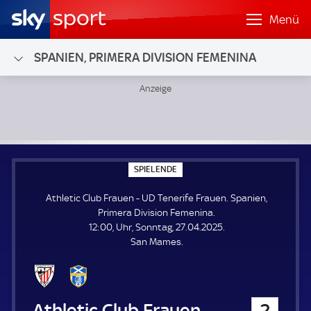
Menü
SPANIEN, PRIMERA DIVISION FEMENINA
Athletic Club Frauen - UD Tenerife Frauen; Spanien, Prime
S
SPIELENDE
P
I
Athletic Club Frauen - UD Tenerife Frauen. Spanien,
E
L
Primera Division Femenina.
E
12:00, Uhr, Sonntag, 27.04.2025.
N
D
San Mames.
E
Athletic Club Frauen
2