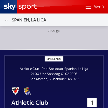
Menü
SPANIEN, LA LIGA
Athletic Club - Real Sociedad; Spanien, La Liga
S
SPIELENDE
P
I
Athletic Club - Real Sociedad. Spanien, La Liga.
E
L
21:00, Uhr, Sonntag, 01.02.2026.
E
Z
San Mames
Zuschauer:
48.020.
N
D
u
E
s
c
h
Athletic Club
1
a