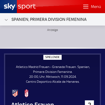
Menü
SPANIEN, PRIMERA DIVISION FEMENINA
Atletico Madrid Frauen - Granada Frauen; Spanien, Primer
S
SPIELENDE
P
I
Atletico Madrid Frauen - Granada Frauen. Spanien,
E
L
Primera Division Femenina.
E
20:00, Uhr, Mittwoch, 11.09.2024.
N
D
Centro Deportivo Alcala de Henares.
E
Atletico Madrid Frauen
2