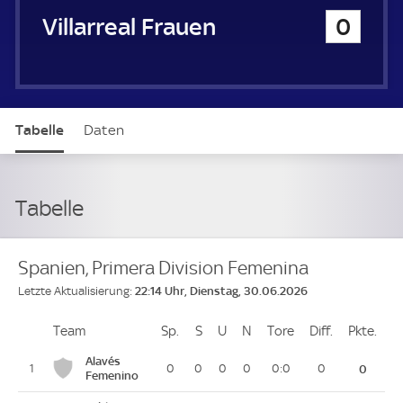
Villarreal CF Frauen
0
Tabelle
Daten
Tabelle
Spanien, Primera Division Femenina
22:14 Uhr, Dienstag, 30.06.2026
Letzte Aktualisierung:
Team
Team
Sp.
Spiele
S
Siege
U
Unentschieden
N
Niederlagen
Tore
Tore
Diff.
Differenz
Pkte.
Pun
Platz
Alavés
1
0
0
0
0
0:0
0
0
Femenino