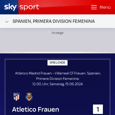
Menü
SPANIEN, PRIMERA DIVISION FEMENINA
Atletico Madrid Frauen - Villarreal CF Frauen; Spanien, Pr
S
SPIELENDE
P
I
Atletico Madrid Frauen - Villarreal CF Frauen. Spanien,
E
L
Primera Division Femenina.
E
12:00, Uhr, Samstag, 15.06.2024.
N
D
E
Atletico Madrid Frauen
1