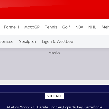
Formel 1
MotoGP
Tennis
Golf
NBA
NHL
Meh
ebnisse
Spielplan
Ligen & Wettbew.
inale
S
SPIELENDE
P
I
E
Atletico Madrid - FC Getafe. Spanien, Copa del Rey Viertelfinale.