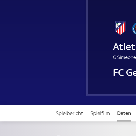
Atlet
G Simeone
FC G
Spielbericht
Spielfilm
Daten