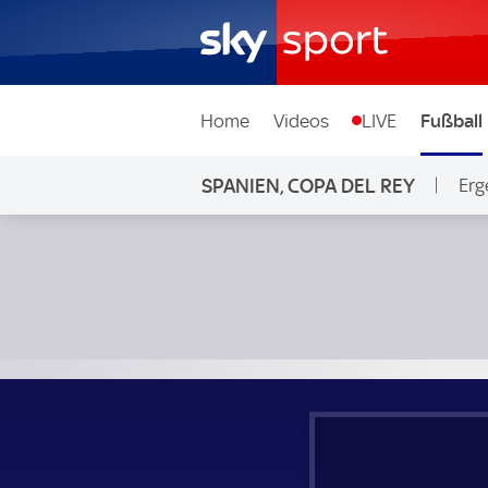
Home
Videos
LIVE
Fußball
SPANIEN, COPA DEL REY
Erg
Atletico Madrid - FC Getafe; Spanien, Copa del Rey Viertelf