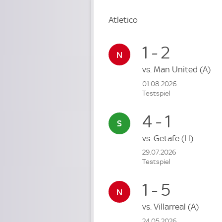
Atletico
1 - 2
vs.
Man United
(A)
01.08.2026
Testspiel
4 - 1
vs.
Getafe
(H)
29.07.2026
Testspiel
1 - 5
vs.
Villarreal
(A)
24.05.2026