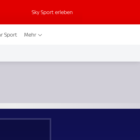
Sky Sport erleben
r Sport
Mehr