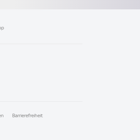
pp
en
Barrierefreiheit