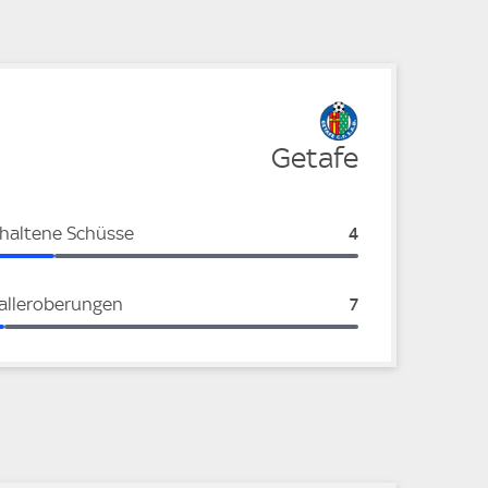
Getafe
haltene Schüsse
Getafe:
4
alleroberungen
Getafe:
7