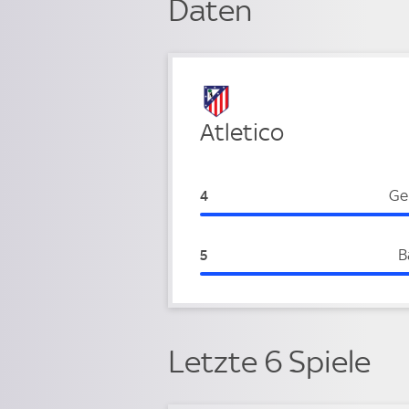
Daten
Verteidigung
Atletico
Atletico:
Ge
4
Atletico:
B
5
Letzte 6 Spiele