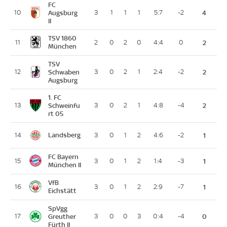
FC
10
Augsburg
3
1
1
1
5:7
-2
4
II
TSV 1860
11
2
0
2
0
4:4
0
2
München
TSV
12
Schwaben
3
0
2
1
2:4
-2
2
Augsburg
1. FC
13
Schweinfu
3
0
2
1
4:8
-4
2
rt 05
Landsberg
14
3
0
1
2
4:6
-2
1
FC Bayern
15
3
0
1
2
1:4
-3
1
München II
VfB
16
3
0
1
2
2:9
-7
1
Eichstätt
SpVgg
17
Greuther
3
0
0
3
0:4
-4
0
Fürth II