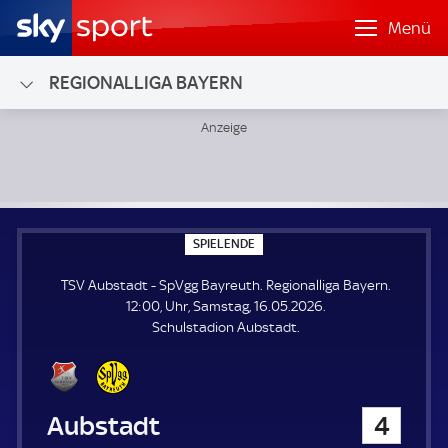
Menü
REGIONALLIGA BAYERN
TSV Aubstadt - SpVgg Bayreuth; Regionalliga Bayern
S
SPIELENDE
P
I
TSV Aubstadt - SpVgg Bayreuth. Regionalliga Bayern.
E
L
12:00, Uhr, Samstag, 16.05.2026.
E
Schulstadion Aubstadt.
N
D
E
TSV Aubstadt
4