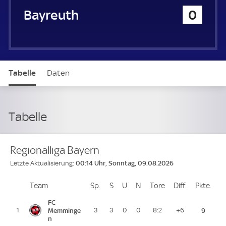
SpVgg Bayreuth
0
Tabelle
Daten
Tabelle
Regionalliga Bayern
00:14 Uhr, Sonntag, 09.08.2026
Letzte Aktualisierung:
Team
Team
Sp.
Spiele
S
Siege
U
Unentschieden
N
Niederlagen
Tore
Tore
Diff.
Differenz
Pkte.
Pun
Platz
FC
1
Memminge
3
3
0
0
8:2
+6
9
n