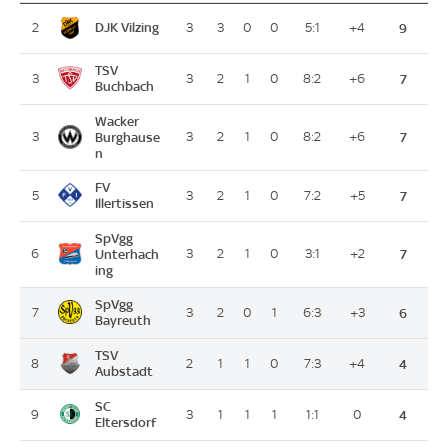
DJK Vilzing
2
3
3
0
0
5:1
+4
9
TSV
3
3
2
1
0
8:2
+6
7
Buchbach
Wacker
3
Burghause
3
2
1
0
8:2
+6
7
n
FV
5
3
2
1
0
7:2
+5
7
Illertissen
SpVgg
6
Unterhach
3
2
1
0
3:1
+2
7
ing
SpVgg
7
3
2
0
1
6:3
+3
6
Bayreuth
TSV
8
2
1
1
0
7:3
+4
4
Aubstadt
SC
9
3
1
1
1
1:1
0
4
Eltersdorf