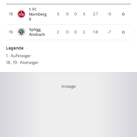
1. FC
18
Nürnberg
3
0
0
3
2:7
-5
0
II
SpVgg
19
2
0
0
2
1:8
-7
0
Ansbach
Legende
1.: Aufsteiger
18., 19.: Absteiger