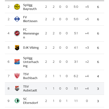
SpVgg
2
2
2
0
0
5:0
+5
6
Bayreuth
FV
2
2
2
0
0
5:0
+5
6
Illertissen
FC
4
Memminge
2
2
0
0
5:1
+4
6
n
DJK Vilzing
5
2
2
0
0
4:1
+3
6
SpVgg
6
Unterhach
2
2
0
0
3:1
+2
6
ing
TSV
7
2
1
1
0
6:2
+4
4
Buchbach
TSV
8
1
1
0
0
5:1
+4
3
Aubstadt
SC
9
2
1
0
1
1:1
0
3
Eltersdorf