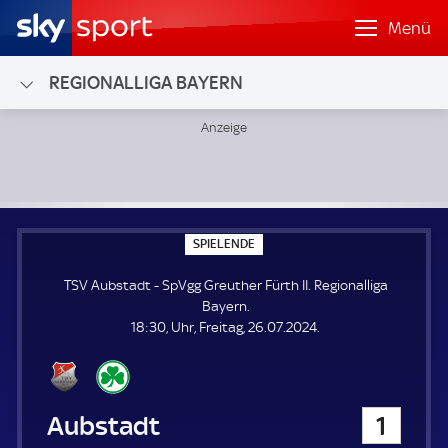
Menü
REGIONALLIGA BAYERN
TSV Aubstadt - SpVgg Greuther Fürth II; Regionalliga Baye
S
SPIELENDE
P
I
TSV Aubstadt - SpVgg Greuther Fürth II. Regionalliga
E
L
Bayern.
E
18:30, Uhr, Freitag, 26.07.2024.
N
D
E
TSV Aubstadt
1