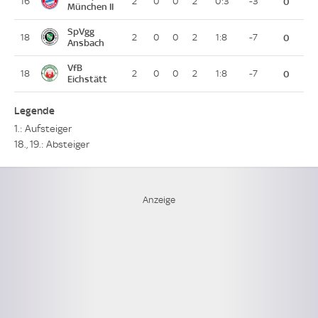
16
2
0
0
2
0:3
-3
0
München II
SpVgg
18
2
0
0
2
1:8
-7
0
Ansbach
VfB
18
2
0
0
2
1:8
-7
0
Eichstätt
Legende
1.: Aufsteiger
18., 19.: Absteiger