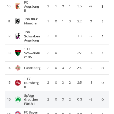
FC
10
Augsburg
2
1
0
1
3:5
-2
3
II
TSV 1860
11
1
0
1
0
2:2
0
1
München
TSV
12
Schwaben
2
0
1
1
1:3
-2
1
Augsburg
1. FC
13
Schweinfu
2
0
1
1
3:7
-4
1
rt 05
Landsberg
14
2
0
0
2
2:4
-2
0
1. FC
15
Nürnberg
2
0
0
2
2:5
-3
0
II
SpVgg
16
Greuther
2
0
0
2
0:3
-3
0
Fürth II
FC Bayern