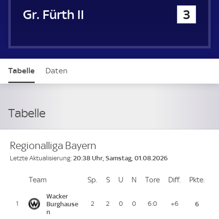
SpVgg Greuther Fürth II
3
Tabelle
Daten
Tabelle
Regionalliga Bayern
20:38 Uhr, Samstag, 01.08.2026
Letzte Aktualisierung:
Team
Team
Sp.
Spiele
S
Siege
U
Unentschieden
N
Niederlagen
Tore
Tore
Diff.
Differenz
Pkte.
Pun
Platz
Wacker
1
Burghause
2
2
0
0
6:0
+6
6
n