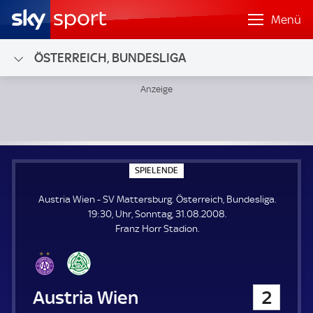
Menü
ÖSTERREICH, BUNDESLIGA
Austria Wien - SV Mattersburg; Österreich, Bundesliga
S
SPIELENDE
P
I
Austria Wien - SV Mattersburg. Österreich, Bundesliga.
E
L
19:30, Uhr, Sonntag, 31.08.2008.
E
Franz Horr Stadion.
N
D
E
Austria Wien
2