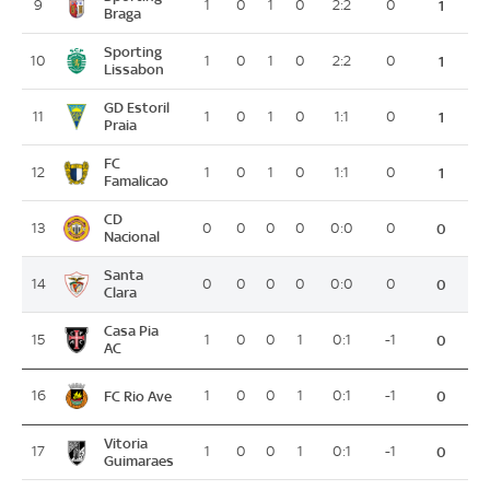
9
1
0
1
0
2:2
0
1
Braga
Sporting
10
1
0
1
0
2:2
0
1
Lissabon
GD Estoril
11
1
0
1
0
1:1
0
1
Praia
FC
12
1
0
1
0
1:1
0
1
Famalicao
CD
13
0
0
0
0
0:0
0
0
Nacional
Santa
14
0
0
0
0
0:0
0
0
Clara
Casa Pia
15
1
0
0
1
0:1
-1
0
AC
FC Rio Ave
16
1
0
0
1
0:1
-1
0
Vitoria
17
1
0
0
1
0:1
-1
0
Guimaraes