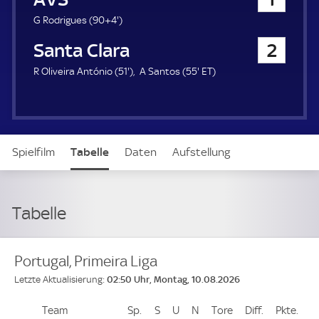
a
u
9
G Rodrigues (
90+4'
)
e
4
Santa Clara
2
r
.
m
5
5
E
R Oliveira António (
51'
)
A Santos (
55'
ET
)
i
1
5
T
n
.
.
u
m
m
t
i
i
e
n
n
Spielfilm
Tabelle
Daten
Aufstellung
u
u
t
t
e
e
Tabelle
Portugal, Primeira Liga
02:50 Uhr, Montag, 10.08.2026
Letzte Aktualisierung:
Team
Team
Sp.
Spiele
S
Siege
U
Unentschieden
N
Niederlagen
Tore
Tore
Diff.
Differenz
Pkte.
Pun
Platz