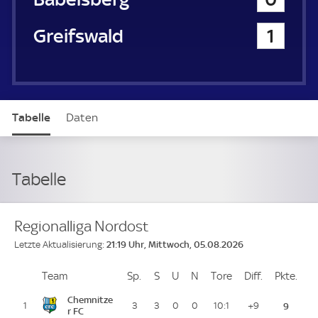
Greifswalder SC
1
Tabelle
Daten
Tabelle
Regionalliga Nordost
21:19 Uhr, Mittwoch, 05.08.2026
Letzte Aktualisierung:
Team
Team
Sp.
Spiele
S
Siege
U
Unentschieden
N
Niederlagen
Tore
Tore
Diff.
Differenz
Pkte.
Pun
Platz
Chemnitze
1
3
3
0
0
10:1
+9
9
r FC