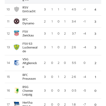
RSV
10
3
1
1
1
4:5
-1
4
Eintracht
BFC
11
2
1
0
1
3:4
-1
3
Dynamo
FSV
12
3
1
0
2
3:7
-4
3
Zwickau
FSV 63
13
Luckenwal
3
1
0
2
2:6
-4
3
de
VSG
14
Altglienick
2
0
2
0
5:5
0
2
e
BFC
15
3
0
1
2
2:6
-4
1
Preussen
BSG
16
Chemie
3
0
0
3
0:5
-5
0
Leipzig
Hertha
17
2
0
0
2
1:8
-7
0