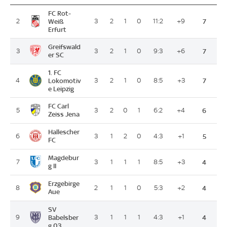
FC Rot-
2
Weiß
3
2
1
0
11:2
+9
7
Erfurt
Greifswald
3
3
2
1
0
9:3
+6
7
er SC
1. FC
4
Lokomotiv
3
2
1
0
8:5
+3
7
e Leipzig
FC Carl
5
3
2
0
1
6:2
+4
6
Zeiss Jena
Hallescher
6
3
1
2
0
4:3
+1
5
FC
Magdebur
7
3
1
1
1
8:5
+3
4
g II
Erzgebirge
8
2
1
1
0
5:3
+2
4
Aue
SV
9
Babelsber
3
1
1
1
4:3
+1
4
g 03