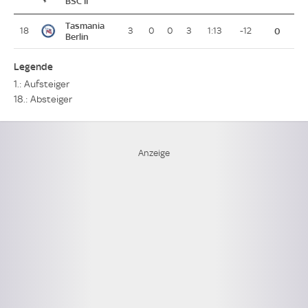
BSC II
Tasmania
18
3
0
0
3
1:13
-12
0
Berlin
Legende
1.: Aufsteiger
18.: Absteiger