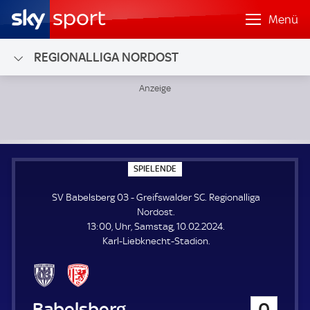
Menü
REGIONALLIGA NORDOST
SV Babelsberg 03 - Greifswalder SC; Regionalliga Nordost
S
SPIELENDE
P
I
SV Babelsberg 03 - Greifswalder SC. Regionalliga
E
L
Nordost.
E
13:00, Uhr, Samstag, 10.02.2024.
N
D
Karl-Liebknecht-Stadion.
E
SV Babelsberg 03
0