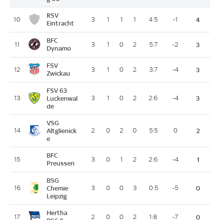
RSV
10
3
1
1
1
4:5
-1
4
Eintracht
BFC
11
3
1
0
2
5:7
-2
3
Dynamo
FSV
12
3
1
0
2
3:7
-4
3
Zwickau
FSV 63
13
Luckenwal
3
1
0
2
2:6
-4
3
de
VSG
14
Altglienick
2
0
2
0
5:5
0
2
e
BFC
15
3
0
1
2
2:6
-4
1
Preussen
BSG
16
Chemie
3
0
0
3
0:5
-5
0
Leipzig
Hertha
17
2
0
0
2
1:8
-7
0