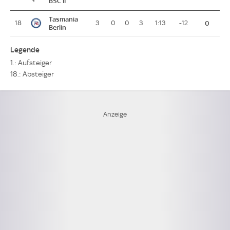
BSC II
Tasmania
18
3
0
0
3
1:13
-12
0
Berlin
Legende
1.: Aufsteiger
18.: Absteiger