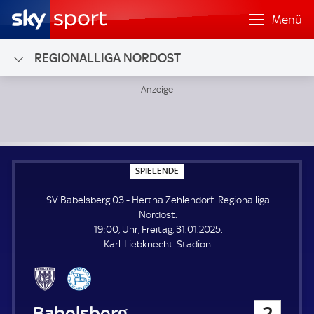
Menü
REGIONALLIGA NORDOST
SV Babelsberg 03 - Hertha Zehlendorf; Regionalliga Nordo
S
SPIELENDE
P
I
SV Babelsberg 03 - Hertha Zehlendorf. Regionalliga
E
L
Nordost.
E
19:00, Uhr, Freitag, 31.01.2025.
N
D
Karl-Liebknecht-Stadion.
E
SV Babelsberg 03
2