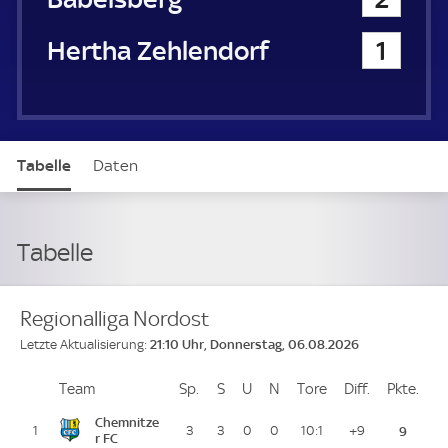
Hertha Zehlendorf
1
Tabelle
Daten
Tabelle
Regionalliga Nordost
21:10 Uhr, Donnerstag, 06.08.2026
Letzte Aktualisierung:
Team
Team
Sp.
Spiele
S
Siege
U
Unentschieden
N
Niederlagen
Tore
Tore
Diff.
Differenz
Pkte.
Pun
Platz
Chemnitze
1
3
3
0
0
10:1
+9
9
r FC