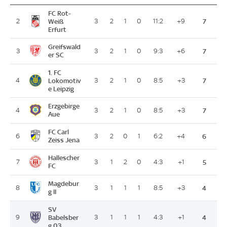
FC Rot-
2
Weiß
3
2
1
0
11:2
+9
7
Erfurt
Greifswald
3
3
2
1
0
9:3
+6
7
er SC
1. FC
4
Lokomotiv
3
2
1
0
8:5
+3
7
e Leipzig
Erzgebirge
4
3
2
1
0
8:5
+3
7
Aue
FC Carl
6
3
2
0
1
6:2
+4
6
Zeiss Jena
Hallescher
7
3
1
2
0
4:3
+1
5
FC
Magdebur
8
3
1
1
1
8:5
+3
4
g II
SV
9
Babelsber
3
1
1
1
4:3
+1
4
g 03