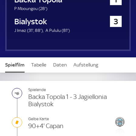
a
u
2
P Mboungou (
28'
)
e
8
Jagiellonia Bialystok
3
r
.
m
3
8
8
J Imaz (
31'
,
88'
)
A Pululu (
81'
)
i
1
8
1
n
.
.
.
u
m
m
m
t
i
i
i
e
n
n
n
Spielfilm
Tabelle
Daten
Aufstellung
u
u
u
t
t
t
e
e
e
Spielende
Backa Topola 1 - 3 Jagiellonia
Bialystok
Gelbe Karte
90+4' Capan