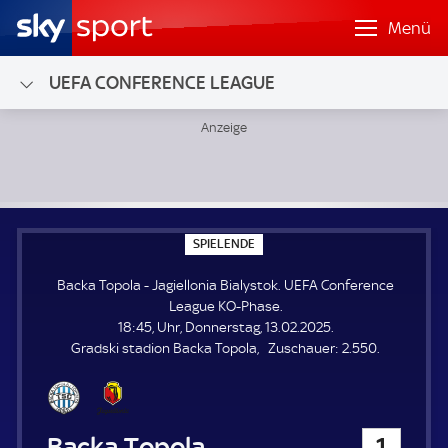
Menü
UEFA CONFERENCE LEAGUE
Backa Topola - Jagiellonia Bialystok; UEFA Conference Le
S
SPIELENDE
P
I
Backa Topola - Jagiellonia Bialystok. UEFA Conference
E
L
League KO-Phase.
E
18:45, Uhr, Donnerstag, 13.02.2025.
N
D
Z
Gradski stadion Backa Topola
Zuschauer:
2.550.
E
u
s
c
h
Backa Topola
1