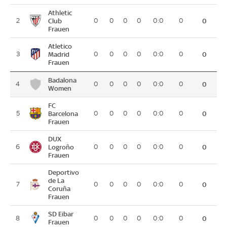
Athletic
2
Club
0
0
0
0
0:0
0
0
Frauen
Atletico
3
Madrid
0
0
0
0
0:0
0
0
Frauen
Badalona
4
0
0
0
0
0:0
0
0
Women
FC
5
Barcelona
0
0
0
0
0:0
0
0
Frauen
DUX
6
Logroño
0
0
0
0
0:0
0
0
Frauen
Deportivo
de La
7
0
0
0
0
0:0
0
0
Coruña
Frauen
SD Eibar
8
0
0
0
0
0:0
0
0
Frauen