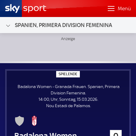
Menü
SPANIEN, PRIMERA DIVISION FEMENINA
Badalona Women - Granada Frauen; Spanien, Primera Divi
S
SPIELENDE
P
I
Badalona Women - Granada Frauen. Spanien, Primera
E
L
Division Femenina.
E
14:00, Uhr, Sonntag, 15.03.2026.
N
D
Nou Estadi de Palamos.
E
Badalona Women
0