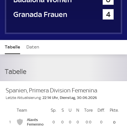
Granada Frauen
4
Tabelle
Daten
Tabelle
Spanien, Primera Division Femenina
22:14 Uhr, Dienstag, 30.06.2026
Letzte Aktualisierung:
Team
Team
Sp.
Spiele
S
Siege
U
Unentschieden
N
Niederlagen
Tore
Tore
Diff.
Differenz
Pkte.
Pun
Platz
Alavés
1
0
0
0
0
0:0
0
0
Femenino