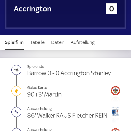
u
Accrington Stanley
0
e
r
Spielfilm
Tabelle
Daten
Aufstellung
Spielende
Barrow 0 - 0 Accrington Stanley
Gelbe Karte
90+3' Martin
Auswechslung
86' Walker RAUS Fletcher REIN
Auswechslung