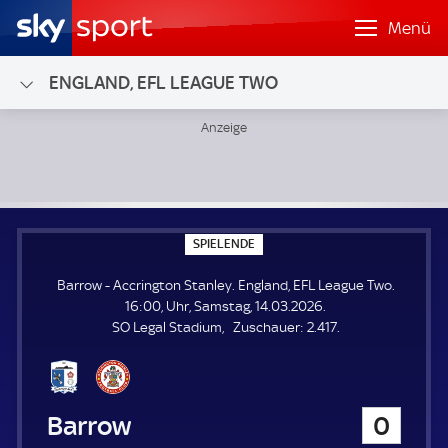
Menü
ENGLAND, EFL LEAGUE TWO
Barrow - Accrington Stanley; England, EFL League Two
S
SPIELENDE
P
I
Barrow - Accrington Stanley. England, EFL League Two.
E
L
16:00, Uhr, Samstag, 14.03.2026.
E
Z
SO Legal Stadium
Zuschauer:
2.417.
N
D
u
E
s
c
h
Barrow
0
a