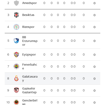
Amedspor
2
0
0
0
0
0:0
0
0
Besiktas
3
0
0
0
0
0:0
0
0
Rizespor
4
0
0
0
0
0:0
0
0
BB
5
Erzurumsp
0
0
0
0
0:0
0
0
or
Eyüpspor
6
0
0
0
0
0:0
0
0
Fenerbahc
7
0
0
0
0
0:0
0
0
e
Galatasara
8
0
0
0
0
0:0
0
0
y
Gazisehir
9
0
0
0
0
0:0
0
0
Gaziantep
Genclerbirl
10
0
0
0
0
0:0
0
0
igi