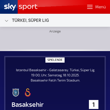
Menü
TÜRKEI, SÜPER LIG
Istanbul Basaksehir - Galatasaray; Türkei, Süper Lig
S
SPIELENDE
P
I
Istanbul Basaksehir - Galatasaray. Türkei, Süper Lig.
E
L
19:00, Uhr, Samstag, 18.10.2025.
E
Basaksehir Fatih Terim Stadium.
N
D
E
Istanbul Basaksehir
1