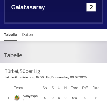
Galatasaray
2
Tabelle
Daten
Tabelle
Türkei, Süper Lig
16:00 Uhr, Donnerstag, 09.07.2026
Letzte Aktualisierung:
Team
Team
Sp.
Spiele
S
Siege
U
Unentschieden
N
Niederlagen
Tore
Tore
Diff.
Differenz
Pkte.
Pun
Platz
Alanyaspo
1
0
0
0
0
0:0
0
0
r