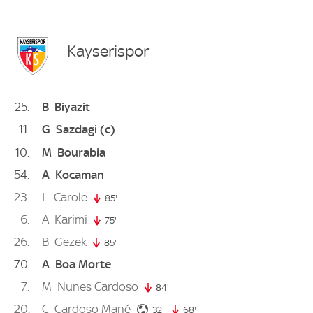
Kayserispor
25
B
Biyazit
11
G
Sazdagi
(c)
10
M
Bourabia
54
A
Kocaman
23
L
Carole
85'
85. minute
6
A
Karimi
75'
75. minute
26
B
Gezek
85'
85. minute
70
A
Boa Morte
7
M
Nunes Cardoso
84'
84. minute
20
C
Cardoso Mané
32. minute
32'
68'
68. minute