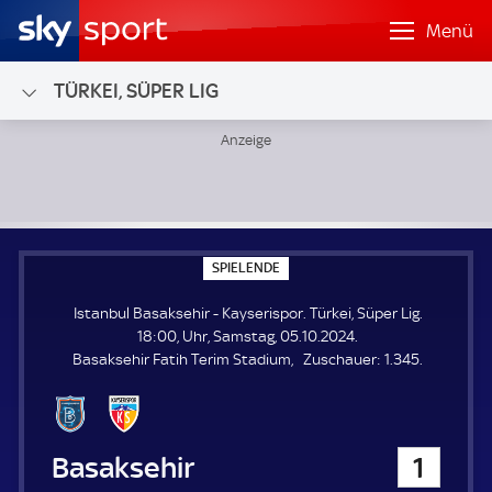
Menü
TÜRKEI, SÜPER LIG
Istanbul Basaksehir - Kayserispor; Türkei, Süper Lig
S
SPIELENDE
P
I
Istanbul Basaksehir - Kayserispor. Türkei, Süper Lig.
E
L
18:00, Uhr, Samstag, 05.10.2024.
E
Z
Basaksehir Fatih Terim Stadium
Zuschauer:
1.345.
N
D
u
E
s
c
h
Istanbul Basaksehir
1
a