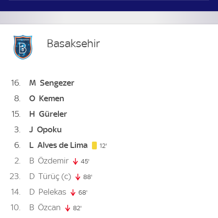
Basaksehir
16
M
Sengezer
8
O
Kemen
15
H
Güreler
3
J
Opoku
6
L
Alves de Lima
12. minute
12'
2
B
Özdemir
45'
45. minute
23
D
Türüç
(c)
88'
88. minute
14
D
Pelekas
68'
68. minute
10
B
Özcan
82'
82. minute