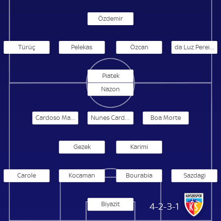
Özdemir
Türüç
Pelekas
Özcan
da Luz Pereira
Piatek
Nazon
Cardoso Mané
Nunes Cardoso
Boa Morte
Gezek
Karimi
Carole
Kocaman
Bourabia
Sazdagi
Biyazit
Kayserispor
4-2-3-1