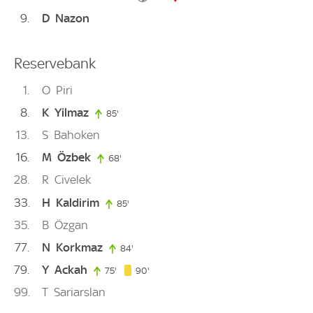
9
D
Nazon
Reservebank
1
O
Piri
8
K
Yilmaz
85'
85. minute
13
S
Bahoken
16
M
Özbek
68'
68. minute
28
R
Civelek
33
H
Kaldirim
85'
85. minute
35
B
Özgan
77
N
Korkmaz
84'
84. minute
79
Y
Ackah
90. minute
75'
75. minute
90'
99
T
Sariarslan