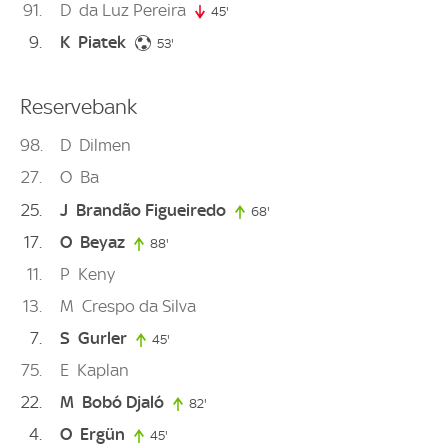
91
D
da Luz Pereira
45'
45. minute
9
K
Piatek
53. minute
53'
Reservebank
98
D
Dilmen
27
O
Ba
25
J
Brandão Figueiredo
68'
68. minute
17
O
Beyaz
88'
88. minute
11
P
Keny
13
M
Crespo da Silva
7
S
Gurler
45'
45. minute
75
E
Kaplan
22
M
Bobó Djaló
82'
82. minute
4
O
Ergün
45'
45. minute