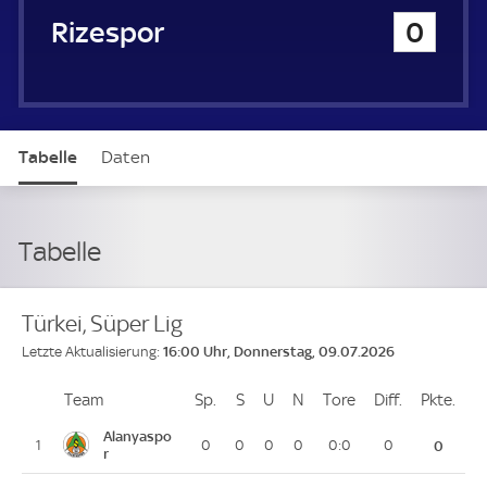
u
Rizespor
0
e
r
Tabelle
Daten
Tabelle
Türkei, Süper Lig
16:00 Uhr, Donnerstag, 09.07.2026
Letzte Aktualisierung:
Team
Team
Sp.
Spiele
S
Siege
U
Unentschieden
N
Niederlagen
Tore
Tore
Diff.
Differenz
Pkte.
Pun
Platz
Alanyaspo
1
0
0
0
0
0:0
0
0
r