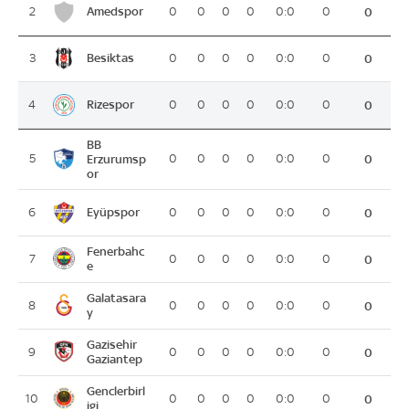
Amedspor
2
0
0
0
0
0:0
0
0
Besiktas
3
0
0
0
0
0:0
0
0
Rizespor
4
0
0
0
0
0:0
0
0
BB
5
Erzurumsp
0
0
0
0
0:0
0
0
or
Eyüpspor
6
0
0
0
0
0:0
0
0
Fenerbahc
7
0
0
0
0
0:0
0
0
e
Galatasara
8
0
0
0
0
0:0
0
0
y
Gazisehir
9
0
0
0
0
0:0
0
0
Gaziantep
Genclerbirl
10
0
0
0
0
0:0
0
0
igi