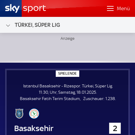
Menü
TÜRKEI, SÜPER LIG
Istanbul Basaksehir - Rizespor; Türkei, Süper Lig
S
SPIELENDE
P
I
Istanbul Basaksehir - Rizespor. Türkei, Süper Lig.
E
L
11:30, Uhr, Samstag, 18.01.2025.
E
Z
Basaksehir Fatih Terim Stadium
Zuschauer:
1.238.
N
D
u
E
s
c
h
Istanbul Basaksehir
2
a