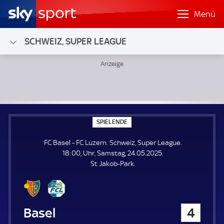
Menü
SCHWEIZ, SUPER LEAGUE
FC Basel - FC Luzern; Schweiz, Super League
S
SPIELENDE
P
I
FC Basel - FC Luzern. Schweiz, Super League.
E
L
18:00, Uhr, Samstag, 24.05.2025.
E
St Jakob-Park.
N
D
E
FC Basel
4