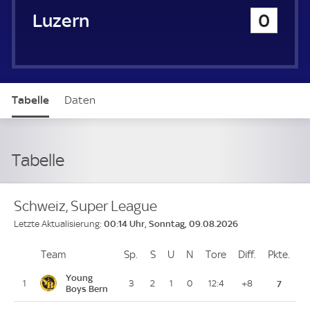
FC Luzern
0
Tabelle
Daten
Tabelle
Schweiz, Super League
00:14 Uhr, Sonntag, 09.08.2026
Letzte Aktualisierung:
Team
Team
Sp.
Spiele
S
Siege
U
Unentschieden
N
Niederlagen
Tore
Tore
Diff.
Differenz
Pkte.
Pun
Platz
Young
1
3
2
1
0
12:4
+8
7
Boys Bern