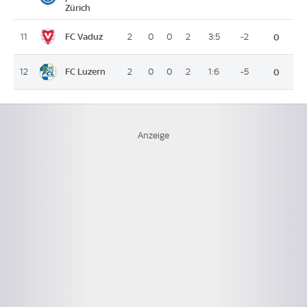
Zürich
FC Vaduz
11
2
0
0
2
3:5
-2
0
FC Luzern
12
2
0
0
2
1:6
-5
0