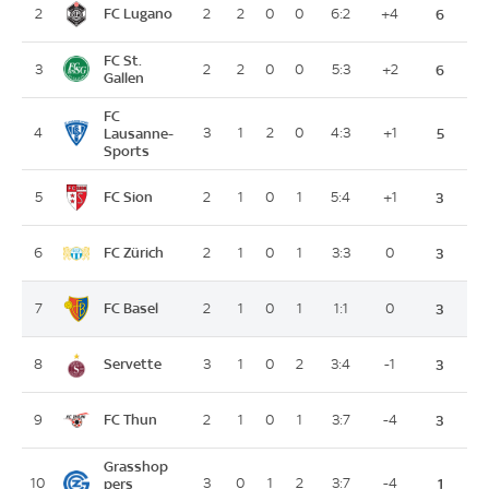
FC Lugano
2
2
2
0
0
6:2
+4
6
FC St.
3
2
2
0
0
5:3
+2
6
Gallen
FC
4
Lausanne-
3
1
2
0
4:3
+1
5
Sports
FC Sion
5
2
1
0
1
5:4
+1
3
FC Zürich
6
2
1
0
1
3:3
0
3
FC Basel
7
2
1
0
1
1:1
0
3
Servette
8
3
1
0
2
3:4
-1
3
FC Thun
9
2
1
0
1
3:7
-4
3
Grasshop
10
pers
3
0
1
2
3:7
-4
1