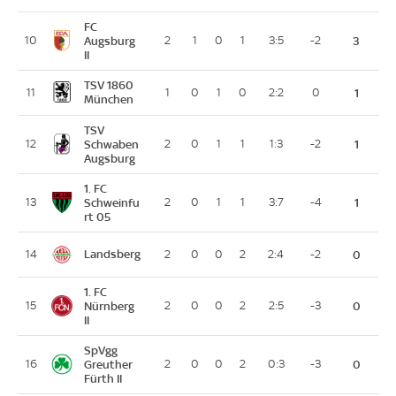
FC
10
Augsburg
2
1
0
1
3:5
-2
3
II
TSV 1860
11
1
0
1
0
2:2
0
1
München
TSV
12
Schwaben
2
0
1
1
1:3
-2
1
Augsburg
1. FC
13
Schweinfu
2
0
1
1
3:7
-4
1
rt 05
Landsberg
14
2
0
0
2
2:4
-2
0
1. FC
15
Nürnberg
2
0
0
2
2:5
-3
0
II
SpVgg
16
Greuther
2
0
0
2
0:3
-3
0
Fürth II