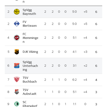
n
SpVgg
2
2
2
0
0
5:0
+5
6
Bayreuth
FV
2
2
2
0
0
5:0
+5
6
Illertissen
FC
4
Memminge
2
2
0
0
5:1
+4
6
n
DJK Vilzing
5
2
2
0
0
4:1
+3
6
SpVgg
6
Unterhach
2
2
0
0
3:1
+2
6
ing
TSV
7
2
1
1
0
6:2
+4
4
Buchbach
TSV
8
1
1
0
0
5:1
+4
3
Aubstadt
SC
9
2
1
0
1
1:1
0
3
Eltersdorf