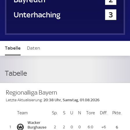
SpVgg Unterhaching
3
Tabelle
Daten
Tabelle
Regionalliga Bayern
20:38 Uhr, Samstag, 01.08.2026
Letzte Aktualisierung:
Team
Team
Sp.
Spiele
S
Siege
U
Unentschieden
N
Niederlagen
Tore
Tore
Diff.
Differenz
Pkte.
Pun
Platz
Wacker
1
Burghause
2
2
0
0
6:0
+6
6