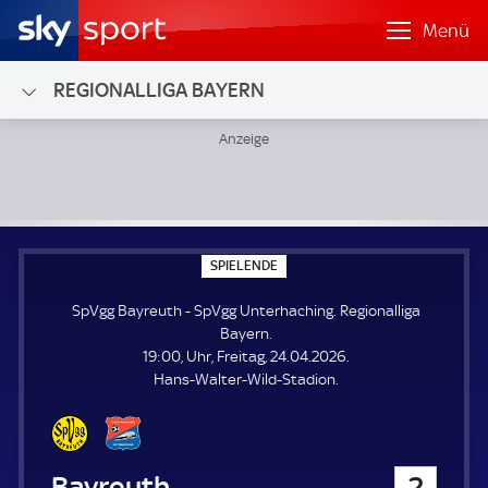
Menü
REGIONALLIGA BAYERN
SpVgg Bayreuth - SpVgg Unterhaching; Regionalliga Bayer
S
SPIELENDE
P
I
SpVgg Bayreuth - SpVgg Unterhaching. Regionalliga
E
L
Bayern.
E
19:00, Uhr, Freitag, 24.04.2026.
N
D
Hans-Walter-Wild-Stadion.
E
SpVgg Bayreuth
2