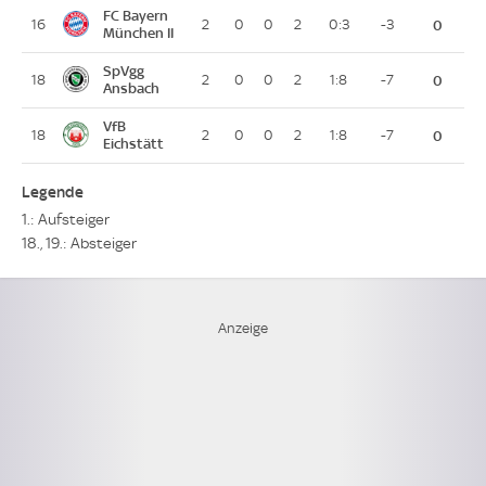
FC Bayern
16
2
0
0
2
0:3
-3
0
München II
SpVgg
18
2
0
0
2
1:8
-7
0
Ansbach
VfB
18
2
0
0
2
1:8
-7
0
Eichstätt
Legende
1.: Aufsteiger
18., 19.: Absteiger