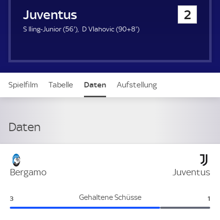
u
Juventus Turin
2
e
r
5
9
S Iling-Junior (
56'
)
D Vlahovic (
90+8'
)
6
8
.
.
m
m
i
i
n
n
Spielfilm
Tabelle
Daten
Aufstellung
u
u
t
t
e
e
Daten
Verteidigung
Bergamo
Juventus
Bergamo:
Juv
Gehaltene Schüsse
3
1