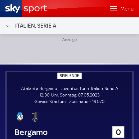
Menü
ITALIEN, SERIE A
Atalanta Bergamo - Juventus Turin; Italien, Serie A
S
SPIELENDE
P
I
Atalanta Bergamo - Juventus Turin. Italien, Serie A.
E
L
12:30, Uhr, Sonntag, 07.05.2023.
E
Z
Gewiss Stadium
Zuschauer:
19.570.
N
D
u
E
s
c
h
Atalanta Bergamo
0
a