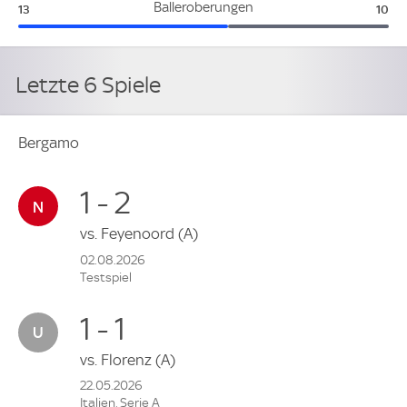
Bergamo:
Juve
Balleroberungen
13
10
Letzte 6 Spiele
Bergamo
1 - 2
vs.
Feyenoord
(A)
02.08.2026
Testspiel
1 - 1
vs.
Florenz
(A)
22.05.2026
Italien, Serie A